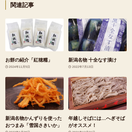
関連記事
お餅の紹介「紅穂糯」
新潟名物 十全なす漬け
2024年11月5日
2022年7月13日
新潟名物かんずりを使った
年越しそばには…へぎそば
おつまみ「雪国さきいか」
がオススメ！