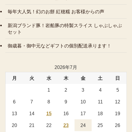
毎年大人気！幻のお餅 紅穂糯 お客様からの声
新潟ブランド豚！岩船豚の特製スライス しゃぶしゃぶ
セット
御歳暮・御中元などギフトの個別配送承ります！
2026年7月
月
火
水
木
金
土
日
1
2
3
4
5
6
7
8
9
10
11
12
13
14
15
16
17
18
19
20
21
22
23
24
25
26