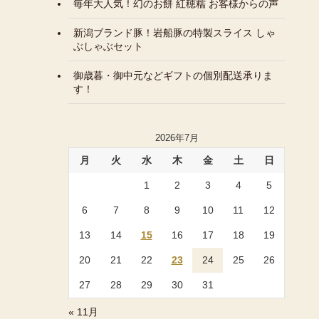
毎年大人気！幻のお餅 紅穂糯 お客様からの声
新潟ブランド豚！岩船豚の特製スライス しゃ
ぶしゃぶセット
御歳暮・御中元などギフトの個別配送承りま
す！
2026年7月
月
火
水
木
金
土
日
1
2
3
4
5
6
7
8
9
10
11
12
13
14
15
16
17
18
19
20
21
22
23
24
25
26
27
28
29
30
31
« 11月