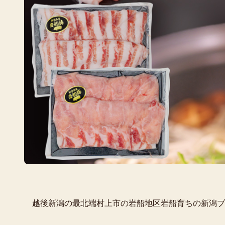
越後新潟の最北端村上市の岩船地区岩船育ちの新潟ブ