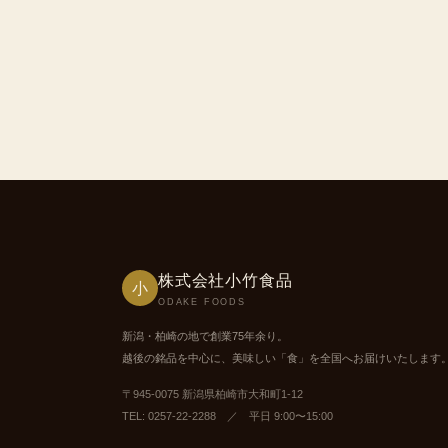
株式会社小竹食品
小
ODAKE FOODS
新潟・柏崎の地で創業75年余り。
越後の銘品を中心に、美味しい「食」を全国へお届けいたします
〒945-0075 新潟県柏崎市大和町1-12
TEL: 0257-22-2288 ／ 平日 9:00〜15:00