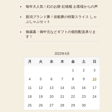
毎年大人気！幻のお餅 紅穂糯 お客様からの声
新潟ブランド豚！岩船豚の特製スライス しゃ
ぶしゃぶセット
御歳暮・御中元などギフトの個別配送承りま
す！
2022年4月
月
火
水
木
金
土
日
1
2
3
4
5
6
7
8
9
10
11
12
13
14
15
16
17
18
19
20
21
22
23
24
25
26
27
28
29
30