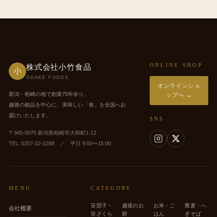
ONLINE SHOP
株式会社小竹食品
小
ODAKE FOODS
オンラインショ
新潟・柏崎の地で創業75年余り。
ップへ →
越後の銘品を中心に、美味しい「食」を全国へお
届けいたします。
SNS
〒945-0075 新潟県柏崎市大和町1-12
TEL: 0257-22-2288 ／ 平日 9:00〜15:00
MENU
CATEGORY
笹団子・
越後のお
お米・ご
蕎麦・へ
会社概要
笹ざくら
餅
はん
ぎそば