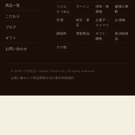
商品一覧
うどん・
ラーメン
珍味・海
越後の車
そうめん
産物
麩
こだわり
甘酒
枝豆・茶
お菓子・
お漬物
豆
スイーツ
ブログ
調味料
雪室商品
ギフト・
新潟特産
ギフト
贈答
品
その他
お問い合わせ
© 2026 小竹食品 / Odake Foods Inc. All rights reserved.
お買い物ガイド
特定商取引法の表示
利用規約