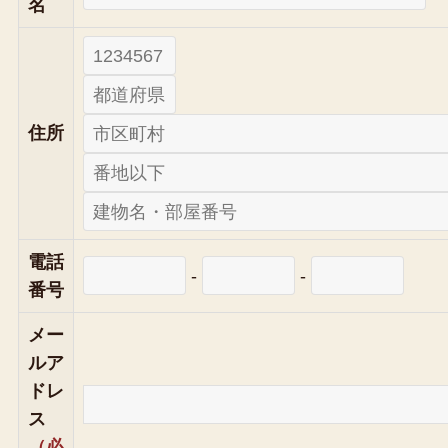
名
住所
電話
-
-
番号
メー
ルア
ドレ
ス
（必